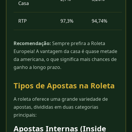
Casa
RTP
97,3%
94,74%
Recomendação:
Sempre prefira a Roleta
Europeia! A vantagem da casa é quase metade
da americana, o que significa mais chances de
ganho a longo prazo.
Tipos de Apostas na Roleta
A roleta oferece uma grande variedade de
apostas, divididas em duas categorias
principais:
Apostas Internas (Inside