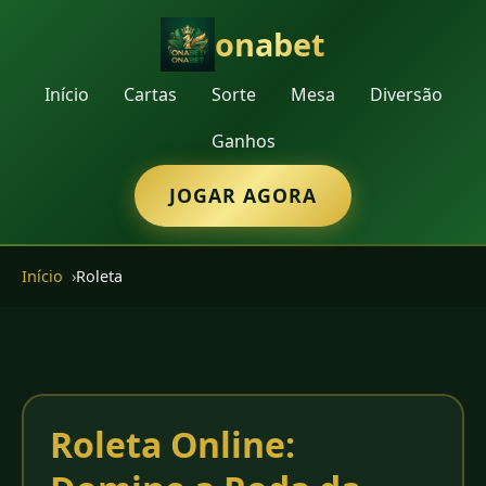
onabet
Início
Cartas
Sorte
Mesa
Diversão
Ganhos
JOGAR AGORA
Início
Roleta
Roleta Online: