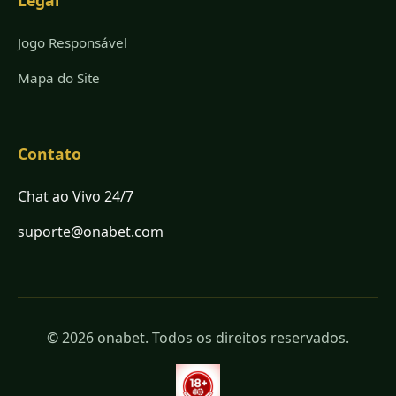
Legal
Jogo Responsável
Mapa do Site
Contato
Chat ao Vivo 24/7
suporte@onabet.com
© 2026 onabet. Todos os direitos reservados.