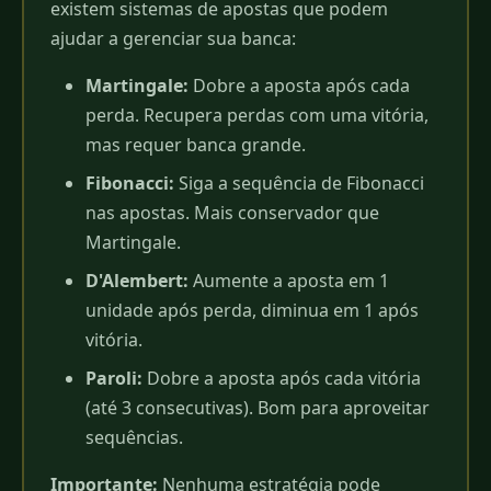
existem sistemas de apostas que podem
ajudar a gerenciar sua banca:
Martingale:
Dobre a aposta após cada
perda. Recupera perdas com uma vitória,
mas requer banca grande.
Fibonacci:
Siga a sequência de Fibonacci
nas apostas. Mais conservador que
Martingale.
D'Alembert:
Aumente a aposta em 1
unidade após perda, diminua em 1 após
vitória.
Paroli:
Dobre a aposta após cada vitória
(até 3 consecutivas). Bom para aproveitar
sequências.
Importante:
Nenhuma estratégia pode