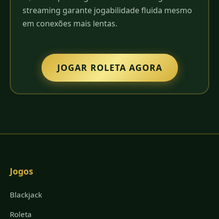
streaming garante jogabilidade fluida mesmo
em conexões mais lentas.
JOGAR ROLETA AGORA
Jogos
Blackjack
Roleta